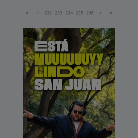
232
233
234
235
236