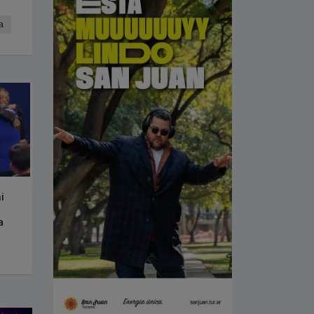
a
i
a