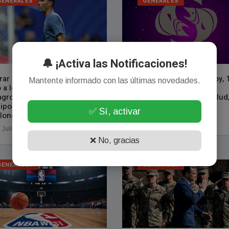
GENERALES
GENERALES
🔔 ¡Activa las Notificaciones!
rar la grieta y unir por un
Horóscopo Piscis de hoy, 
Mantente informado con las últimas novedades.
o a los argentinos: el
de julio de 2026: las
agro verdadero de ese
predicciones para la salud,
ipo fabuloso que es la
amor y el dinero
✅ Sí, activar
loneta
16 Julio, 2026
 Julio, 2026
❌ No, gracias
GENERALES
GENERALES