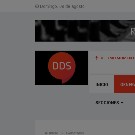
Domingo, 09 de agosto
ÚLTIMO MOMENTO
s y referentes del hip hop de Argentina, Uruguay y Perú
INICIO
GENER
SECCIONES
Inicio
Generales