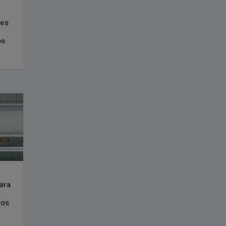
les
os
ara
dos