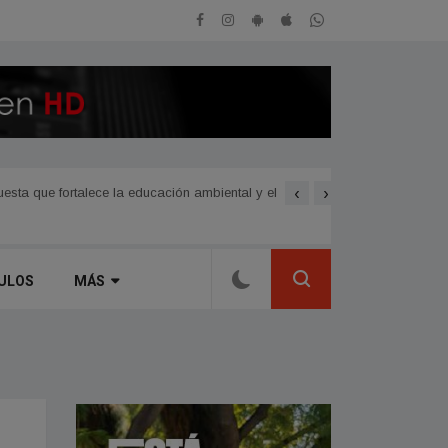
‹
›
sta que fortalece la educación ambiental y el
Avanzan las nuevas obras 
ULOS
MÁS