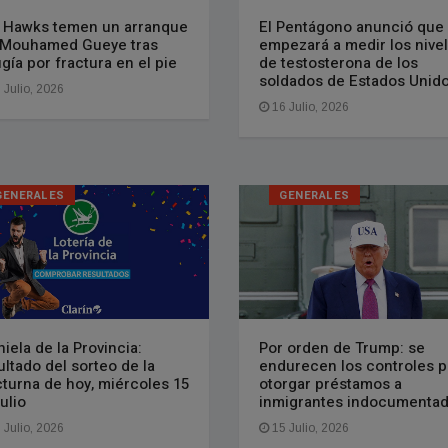
 Hawks temen un arranque
El Pentágono anunció que
 Mouhamed Gueye tras
empezará a medir los nive
ugía por fractura en el pie
de testosterona de los
soldados de Estados Unid
 Julio, 2026
16 Julio, 2026
GENERALES
GENERALES
niela de la Provincia:
Por orden de Trump: se
ultado del sorteo de la
endurecen los controles p
turna de hoy, miércoles 15
otorgar préstamos a
ulio
inmigrantes indocumenta
 Julio, 2026
15 Julio, 2026