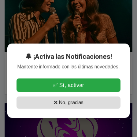
🔔 ¡Activa las Notificaciones!
Los productores musicales coinciden: la canción de
1970 que su compositor escribió en un desayuno y
Mantente informado con las últimas novedades.
sigue siendo uno de los éxitos románticos de todos
los tiempos
✅ Sí, activar
06 Julio, 2026
❌ No, gracias
GENERALES