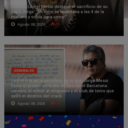
Cuando Lionel Messi destacó el sacrificio de su
papá Jorge: "Mi viejo se levantaba a las 4 de la
mañana y volvía para cenar"
Agosto 08, 2026
0
GENERALES
La historia de la servilleta en la que Jorge Messi
firmó el primer contrato de Leo en el Barcelona:
nervios, el temor al ninguneo y el club de tenis que
selló el destino del crack
Agosto 08, 2026
0