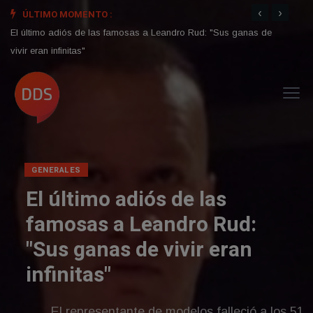
‹
›
ÚLTIMO MOMENTO :
El último adiós de las famosas a Leandro Rud: "Sus ganas de
La re
vivir eran infinitas"
mundo
GENERALES
El último adiós de las
famosas a Leandro Rud:
"Sus ganas de vivir eran
infinitas"
El representante de modelos falleció a los 51