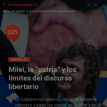
‹
›
ÚLTIMO MOMENTO :
Milei, la “patria” y los límites del discurso libertario
El Ob
Asia 
GENERALES
Milei, la “patria” y los
límites del discurso
libertario
El Gobierno no conecta con el sentimiento
colectivo y paga los costos en la calle y en el