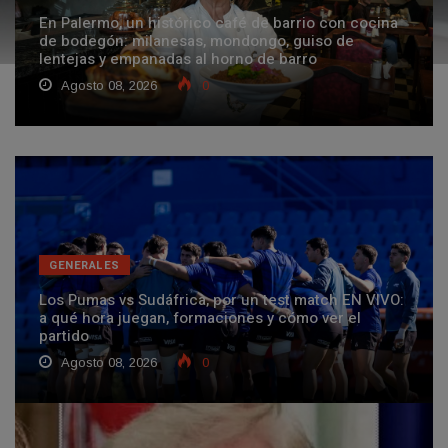
En Palermo, un histórico café de barrio con cocina
de bodegón: milanesas, mondongo, guiso de
lentejas y empanadas al horno de barro
Agosto 08, 2026
0
GENERALES
Los Pumas vs Sudáfrica, por un test match EN VIVO:
a qué hora juegan, formaciones y cómo ver el
partido
Agosto 08, 2026
0