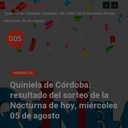
‹
›
ÚLTIMO MOMENTO :
Quiniela de Córdoba: resultado del sorteo de la Nocturna de hoy,
Horós
miércoles 05 de agosto
salud,
GENERALES
Quiniela de Córdoba:
resultado del sorteo de la
Nocturna de hoy, miércoles
05 de agosto