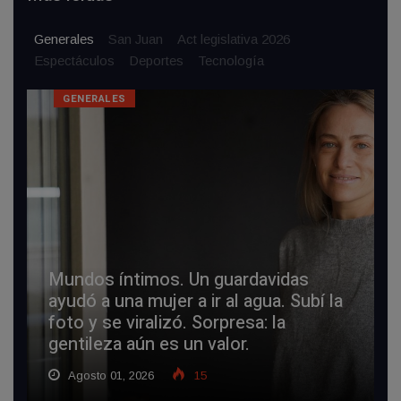
Generales
San Juan
Act legislativa 2026
Espectáculos
Deportes
Tecnologí­a
GENERALES
Mundos íntimos. Un guardavidas
ayudó a una mujer a ir al agua. Subí la
foto y se viralizó. Sorpresa: la
gentileza aún es un valor.
Agosto 01, 2026
15