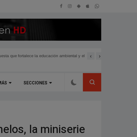
‹
›
sta que fortalece la educación ambiental y el
Avanzan las nuevas obras 
MÁS
SECCIONES
helos, la miniserie