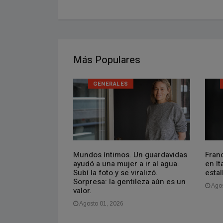
Más Populares
GENERALES
nal feliz para la
Mundos íntimos. Un guardavidas
Fran
s y la foto que
ayudó a una mujer a ir al agua.
en It
lof y Massa
Subí la foto y se viralizó.
estal
Sorpresa: la gentileza aún es un
Agos
valor.
Agosto 01, 2026