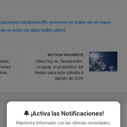
cias/espectaculos/netflix-presento-el-trailer-de-el-mapa-
en-el-exito-de-alice-kellen.phtml
NOTICIA SIGUIENTE
istas,
Clima hoy en Tacuarembó,
erentes
Uruguay: el pronóstico del
tina,
tiempo para este sábado 8
agosto de 2026
🔔 ¡Activa las Notificaciones!
Mantente informado con las últimas novedades.