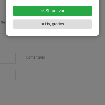
✅ Sí, activar
¡Sin comentarios aún!
Se el primero en comentar este artículo.
❌ No, gracias