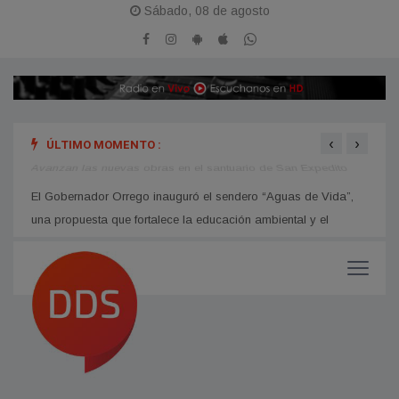
Sábado, 08 de agosto
‹
›
ÚLTIMO MOMENTO :
Avanzan las nuevas obras en el santuario de San Expedito
El go
ampli
El Gobernador Orrego inauguró el sendero “Aguas de Vida”,
una propuesta que fortalece la educación ambiental y el
turismo sostenible