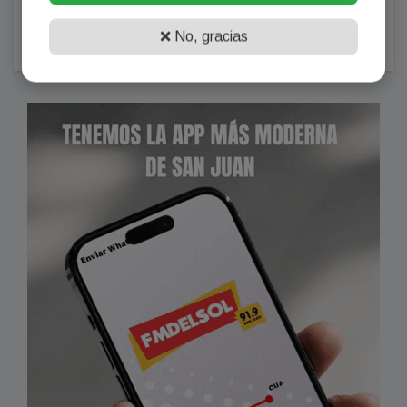
vacaciones y estalló: "Ni la matera dejaron"
Agosto 06, 2026
❌ No, gracias