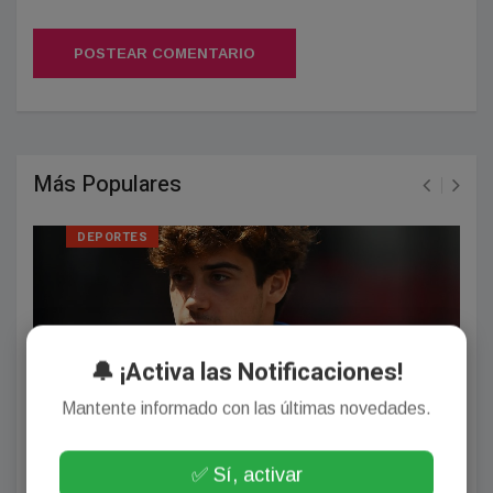
POSTEAR COMENTARIO
Más Populares
DEPORTES
🔔 ¡Activa las Notificaciones!
Mantente informado con las últimas novedades.
✅ Sí, activar
Franco Colapinto sufrió un robo en Italia en plenas