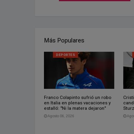
Más Populares
LOS
DEPORTES
Franco Colapinto sufrió un robo
Crist
ayuda a entender
en Italia en plenas vacaciones y
candi
estalló: "Ni la matera dejaron"
Stur
Agosto 06, 2026
Agos