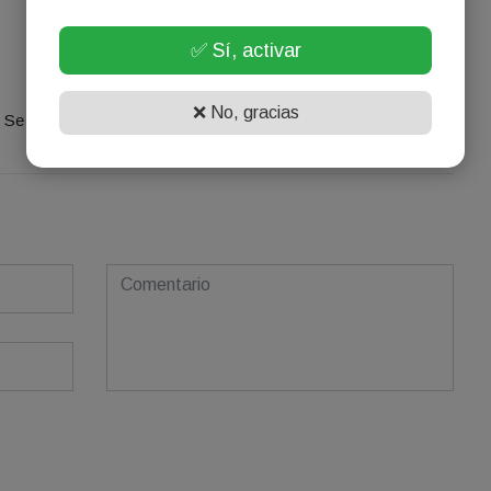
✅ Sí, activar
¡Sin comentarios aún!
❌ No, gracias
Se el primero en comentar este artículo.