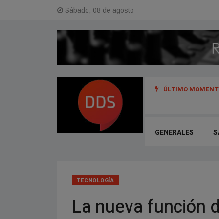
Sábado, 08 de agosto
ÚLTIMO MOMENTO
s y referentes del hip hop de Argentina, Uruguay y Perú
GENERALES
S
TECNOLOGÍ­A
La nueva función 