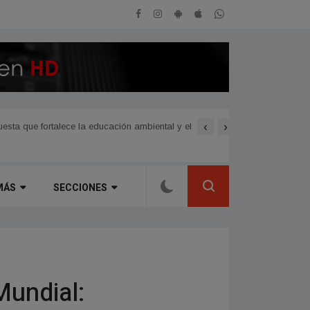
‹
›
sta que fortalece la educación ambiental y el
Avanzan las nuevas obras 
MÁS
SECCIONES
Mundial: