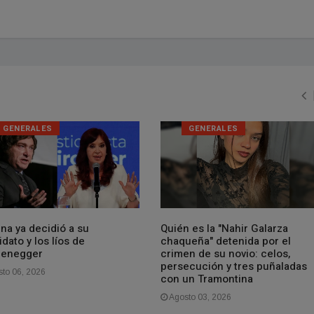
GENERALES
GENERALES
ina ya decidió a su
Quién es la "Nahir Galarza
dato y los líos de
chaqueña" detenida por el
zenegger
crimen de su novio: celos,
persecución y tres puñaladas
to 06, 2026
con un Tramontina
Agosto 03, 2026