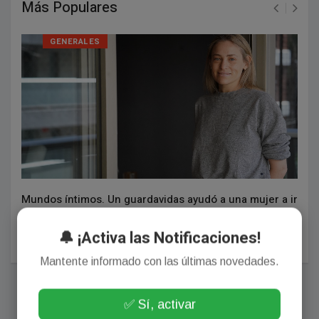
Más Populares
GENERALES
Mundos íntimos. Un guardavidas ayudó a una mujer a ir
al agua. Subí la foto y se viralizó. Sorpresa: la gentileza
aún es un valor.
🔔 ¡Activa las Notificaciones!
Agosto 01, 2026
Mantente informado con las últimas novedades.
✅ Sí, activar