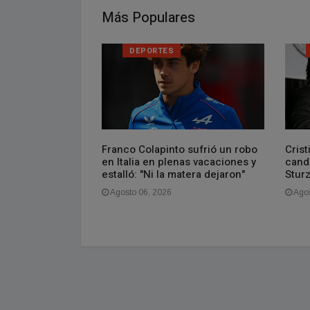
Más Populares
LOS
DEPORTES
Franco Colapinto sufrió un robo
Crist
ayuda a entender
en Italia en plenas vacaciones y
candi
estalló: "Ni la matera dejaron"
Stur
Agosto 06, 2026
Agos