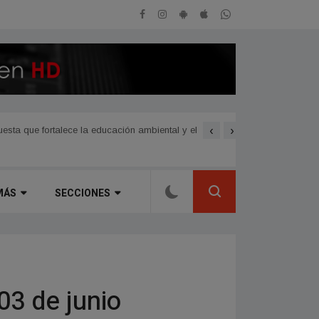
‹
›
sta que fortalece la educación ambiental y el
Avanzan las nuevas obras 
MÁS
SECCIONES
03 de junio