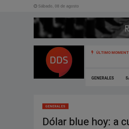
Sábado, 08 de agosto
ÚLTIMO MOMENTO
s y referentes del hip hop de Argentina, Uruguay y Perú
GENERALES
S
GENERALES
Dólar blue hoy: a 