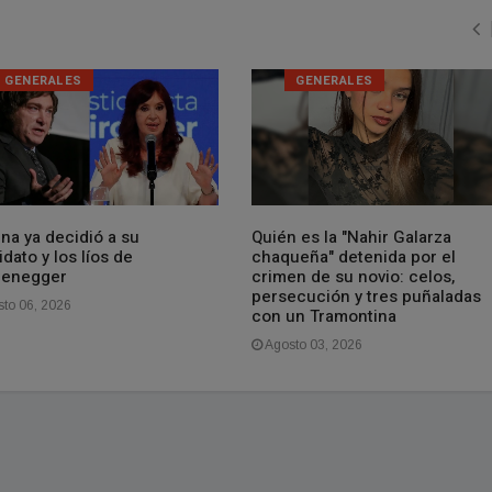
GENERALES
GENERALES
ina ya decidió a su
Quién es la "Nahir Galarza
dato y los líos de
chaqueña" detenida por el
zenegger
crimen de su novio: celos,
persecución y tres puñaladas
to 06, 2026
con un Tramontina
Agosto 03, 2026