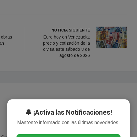
NOTICIA SIGUIENTE
 obras
Euro hoy en Venezuela:
an
precio y cotización de la
divisa este sábado 8 de
agosto de 2026
🔔 ¡Activa las Notificaciones!
Mantente informado con las últimas novedades.
¡Sin comentarios aún!
Se el primero en comentar este artículo.