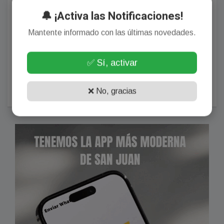
🔔 ¡Activa las Notificaciones!
Mantente informado con las últimas novedades.
Mundos íntimos. Un guardavidas ayudó a una mujer a ir
✅ Sí, activar
al agua. Subí la foto y se viralizó. Sorpresa: la gentileza
aún es un valor.
❌ No, gracias
Agosto 01, 2026