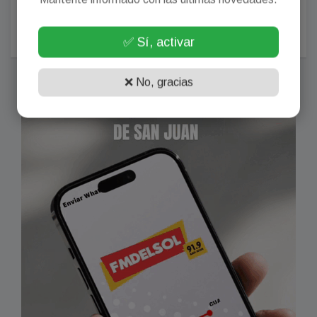
al agua. Subí la foto y se viralizó. Sorpresa: la gentileza
aún es un valor.
Agosto 01, 2026
✅ Sí, activar
❌ No, gracias