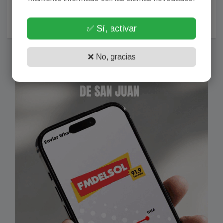
al agua. Subí la foto y se viralizó. Sorpresa: la gentileza
aún es un valor.
Agosto 01, 2026
✅ Sí, activar
❌ No, gracias