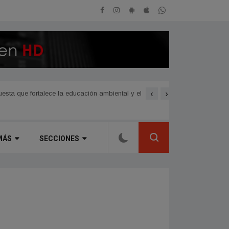
‹
›
sta que fortalece la educación ambiental y el
Avanzan las nuevas obras 
MÁS
SECCIONES