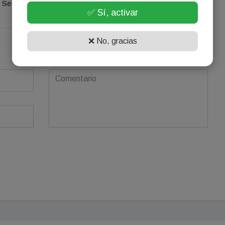
Se el primero en comentar este artículo.
✅ Sí, activar
❌ No, gracias