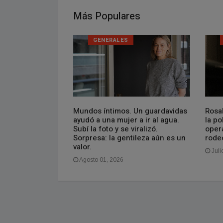
Más Populares
GENERALES
nal feliz para la
Mundos íntimos. Un guardavidas
Rosal
s y la foto que
ayudó a una mujer a ir al agua.
la po
lof y Massa
Subí la foto y se viralizó.
oper
Sorpresa: la gentileza aún es un
rode
valor.
Juli
Agosto 01, 2026