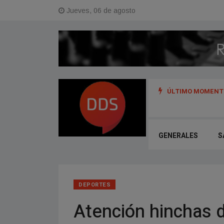
Jueves, 06 de agosto
ÚLTIMO MOMENTO
s y referentes del hip hop de Argentina, Uruguay y Perú
GENERALES
S
DEPORTES
Atención hinchas d