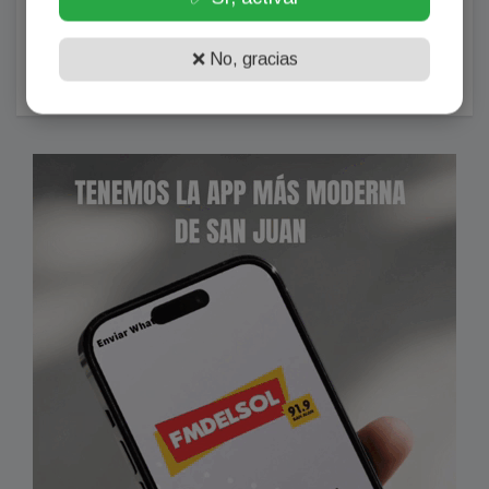
Franco Colapinto sufrió un robo en Italia en plenas
vacaciones y estalló: "Ni la matera dejaron"
❌ No, gracias
Agosto 06, 2026