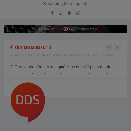
Sábado, 08 de agosto
‹
›
ÚLTIMO MOMENTO :
Avanzan las nuevas obras en el santuario de San Expedito
El go
ampli
El Gobernador Orrego inauguró el sendero “Aguas de Vida”,
una propuesta que fortalece la educación ambiental y el
turismo sostenible