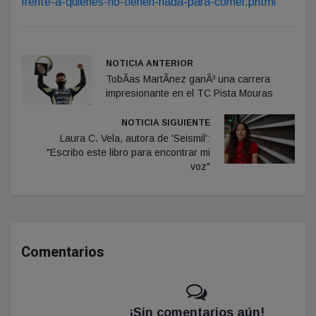
frente-a-quienes-no-tienen-nada-para-comer.phtml
NOTICIA ANTERIOR
TobÃ­as MartÃ­nez ganÃ³ una carrera
impresionante en el TC Pista Mouras
NOTICIA SIGUIENTE
Laura C. Vela, autora de 'Seismil':
"Escribo este libro para encontrar mi
voz"
Comentarios
¡Sin comentarios aún!