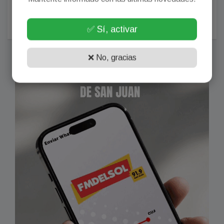
vacaciones y estalló: "Ni la matera dejaron"
Agosto 06, 2026
✅ Sí, activar
❌ No, gracias